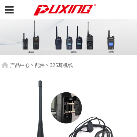
325耳机线
产品中心
>
配件
>
325耳机线