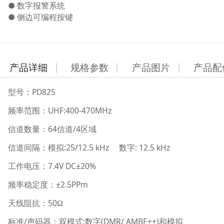
● 数字报警系统
● 侧边可编程按键
产品详细
规格参数
产品图片
产品配
PD825
型号：
UHF:400-470MHz
频率范围：
64
/4
信道数量：
信道
区域
:25/12.5 kHz
: 12.5 kHz
信道间隔：模拟
数字
7.4V DC±20%
工作电压：
±2.5PPm
频率稳定度：
50
天线阻抗：
Ω
/
:
(DMR/ AMBE++)
标准
声码器：双模式
数字
和模拟